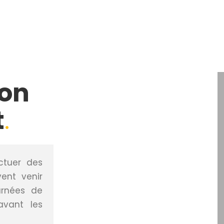
ion
t
.
ectuer des
ent venir
urnées de
avant les