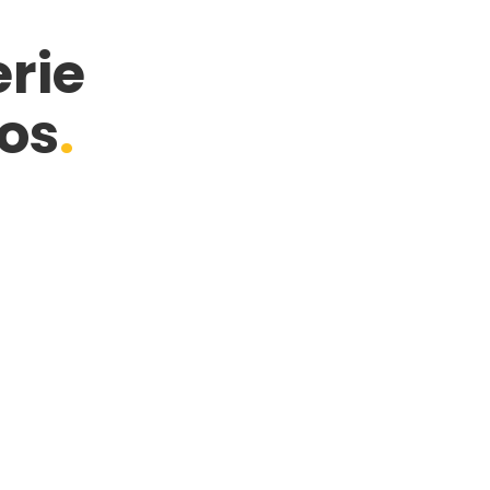
erie
os
.