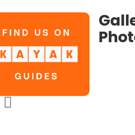
Gall
Phot