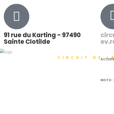
91 rue du Karting - 97490
cir
Sainte Clotilde
ev.r
CIRCUIT DE L
ACCUEI
Automobil
MOTO