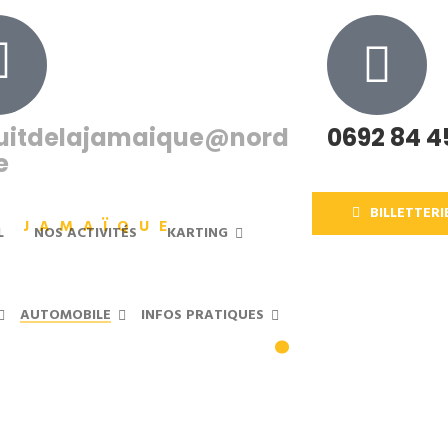
cuitdelajamaique@nord
0692 84 4
e
BILLETTERI
A JAMAÏQUE
L
NOS ACTIVITÉS
KARTING
e loisir
.
AUTOMOBILE
INFOS PRATIQUES