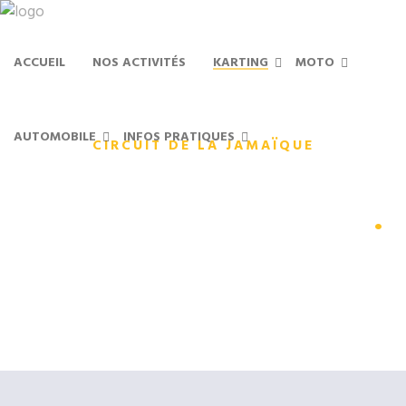
ACCUEIL
NOS ACTIVITÉS
KARTING
MOTO
AUTOMOBILE
INFOS PRATIQUES
CIRCUIT DE LA JAMAÏQUE
Karting de Compétition
.