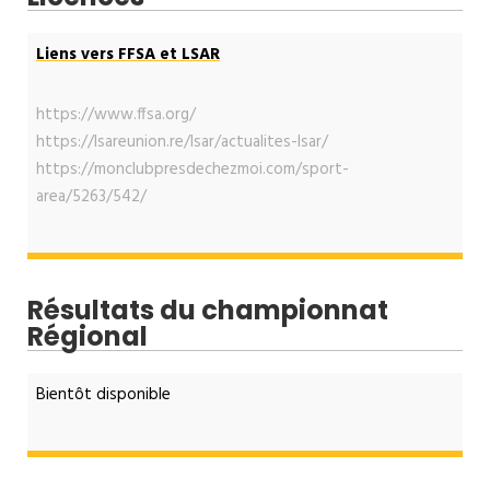
Liens vers FFSA et LSAR
https://www.ffsa.org/
https://lsareunion.re/lsar/actualites-lsar/
https://monclubpresdechezmoi.com/sport-
area/5263/542/
Résultats du championnat
Régional
Bientôt disponible